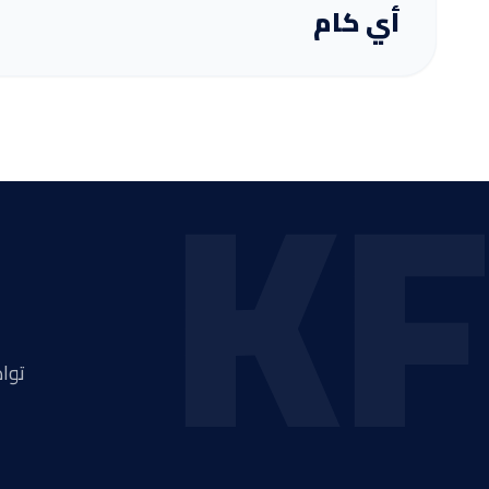
أي كام
KF
توا